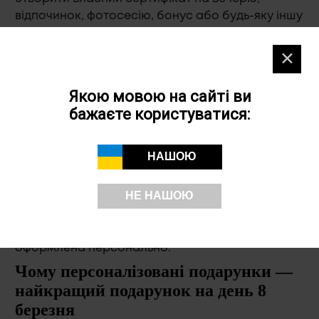
відпочинок, фотосесію, бонус або будь-яку іншу
подію, а друк перетворює його на повноцінний і
стильний подарунок на 8 березня.
✕
Такий формат активно використовується і в
корпоративному сегменті. Компанії замовляють
Якою мовою на сайті ви
друковані сертифікати на премії, подарункові
бажаєте користуватися:
програми, бонуси або внутрішні заохочення
співробітниць. Це елегантний і продуманий
НАШОЮ
варіант подарунків до 8 березня в діловому
середовищі.
НЕ НАШОЮ
Доповнити оформлення допоможуть
наклейки
друк
. Навіть невеликі подаруночки на 8 березня
виглядають більш завершено, якщо упаковка
оформлена персонально.
Чому персоналізовані подарунки —
найкращий подарунок на день 8
березня