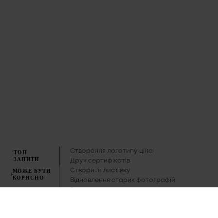
Створення логотипу ціна
ТОП
ЗАПИТИ
Друк сертифікатів
МОЖЕ БУТИ
Створити листівку
КОРИСНО
Відновлення старих фотографій
ПОСЛУГИ
Роздрукувати листівку
Дизайн меню для кафе
ДРУКАРСЬКА
ПРОДУКЦІЯ
Роздрукувати конверт