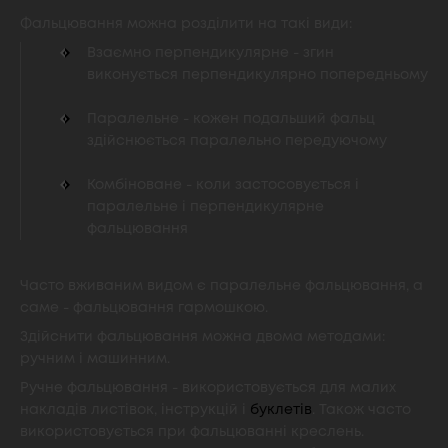
Фальцювання можна розділити на такі види:
Взаємно перпендикулярне - згин
виконується перпендикулярно попередньому
Паралельне - кожен подальший фальц
здійснюється паралельно передуючому
Комбіноване - коли застосовується і
паралельне і перпендикулярне
фальцювання
Часто вживаним видом є паралельне фальцювання, а
саме - фальцювання гармошкою.
Здійснити фальцювання можна двома методами:
ручним і машинним.
Ручне фальцювання - використовується для малих
накладів листівок, інструкцій і
буклетів
. Також часто
використовується при фальцюванні креслень.