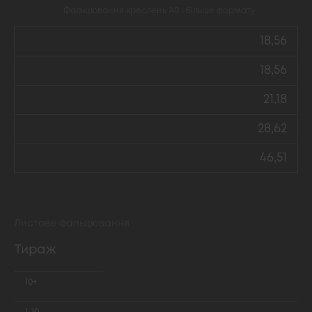
Фальцювання креслень А0 і більше формату
18,56
18,56
21,18
28,62
46,51
Листове фальцювання
Тираж
10+