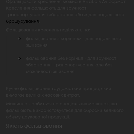
Сфальцювати креслення можна в А3 або в А4 формат.
Креслення фальцюють для зручності
транспортування і зберігання або ж для подальшого
брошурування
.
Фальцювання креслень поділяють на:
фальцювання з корінцем - для подальшого
зшивання
фальцювання без корінця - для зручності
зберігання і транспортування, але без
можливості зшивання
Ручне фальцювання трудомісткий процес, який
вимагає великих часових витрат.
Машинне - робиться на спеціальних машинах, що
фальцюють. Використовується для обробки великого
об'єму друкованої продукції.
Якість фальцювання