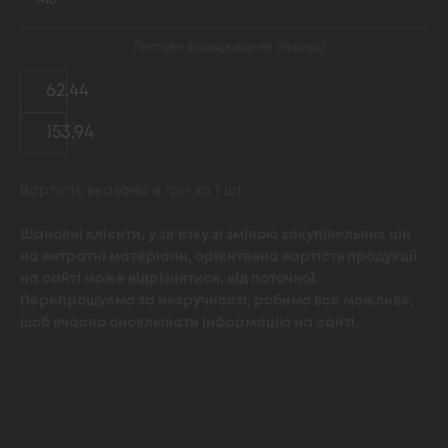
1-10
Листове фальцювання (1фальц)
62,44
153,94
Вартість вказана в грн за 1 шт
Шановні клієнти, у зв’язку зі зміною закупівельних цін
на витратні матеріали, орієнтовна вартість продукції
на сайті може відрізнятися, від поточної.
Перепрошуємо за незручності, робимо все можливе,
щоб вчасно оновлювати інформацію на сайті.