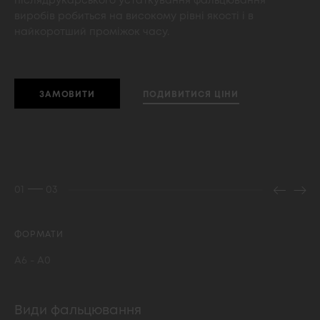
післядрукарського устаткування фальцювання
виробів робиться на високому рівні якості і в
найкоротший проміжок часу.
ПОДИВИТИСЯ ЦIНИ
ЗАМОВИТИ
01
03
ФОРМАТИ
А6 - А0
Види фальцювання