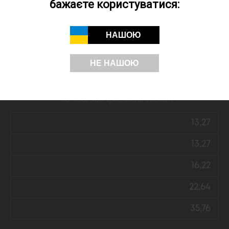
бажаєте користуватися:
10,60
14,07
НАШОЮ
19,88
НЕ НАШОЮ
29,25
Фальцювання креслень А1 формату
13,27
13,27
16,22
22,64
35,76