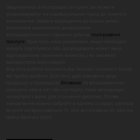
Звертаючись в поліграфію 24 принт, ви можете
розраховувати на індивідуальний підхід до кожного
замовлення, уважне відношення до ваших вимог,
виконання замовлення досвідченим
фальцювальником і приємні ціни на
поліграфічні
послуги
. Крім того, наші дизайнери, якщо необхідно
можуть підготувати або допрацювати макет, який
відповідатиме технічним вимогам, і ви зможете
використати його надалі.
Вартість роботи залежить від тиражу і кількості згинів,
які треба зробити. Для того, щоб замовити друк
продукції з подальшою
біговкою
та фальцюванням
напишіть нам в чат або на пошту. Наші менеджери
зв'яжуться з вами для уточнення деталей. Готове
замовлення можна забрати в одному з сервіс-центрів
24 print на Ярославській 10, або Антоновича 50, або на
Івана Франка 25/40.