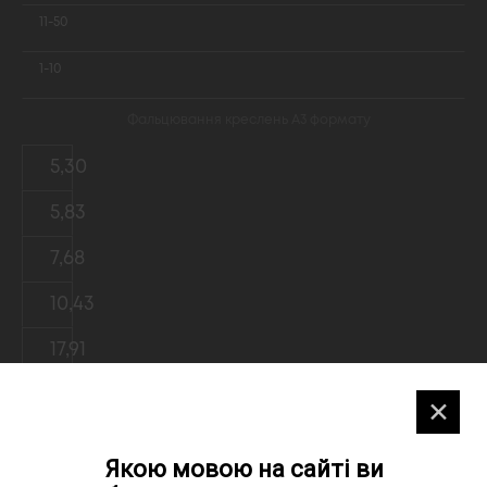
11-50
1-10
Фальцювання креслень А3 формату
5,30
5,83
7,68
10,43
17,91
✕
Фальцювання креслень А2 формату
10,60
Якою мовою на сайті ви