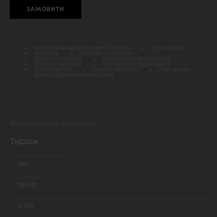
ЗАМОВИТИ
виготовлення фірмових бланків
друк а1 київ
листівок
друк фото онлайн
друк на полотні
виготовити візитки київ
друк на оракалі
конверт роздрукувати
поліграфічні
дизайн бренда
портфоліо
друк цифрових фотографій
Фальцювання креслень
Тираж
500+
101-500
51-100