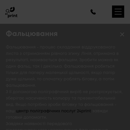
Фальцювання
Фальцювання - процес складання віддрукованого
листа з отриманням рівного згину. Лінія, отримана в
результаті, називається фальцем. Зробити можна як
один фальц, так і декілька. Фальцювання робиться
тільки для паперу маленької щільності, якщо папір
дуже щільний, то спочатку роблять біговку, а потім
фальцювання.
З її допомогою поліграфічний виріб не розтріскується,
зберігає насиченість кольору та презентабельний
вид. Якщо потрібно зроби біговку та фальцювання -
наш
центр поліграфічних послуг 24print
завжди
готовий допомогти.
Завдяки наявності передового