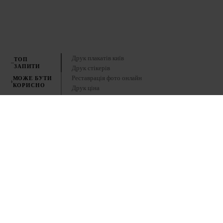
Друк плакатів київ
ТОП
ЗАПИТИ
Друк стікерів
Реставрація фото онлайн
МОЖЕ БУТИ
КОРИСНО
Друк ціна
ПОСЛУГИ
Наклейки друк
Дизайнер книги
ДРУКАРСЬКА
ПРОДУКЦІЯ
Блокнот дизайн
Друк буклетів ціна
ДИЗАЙН
X стенд
Друк документів київ
Ламінування документів київ
Рекламна листівка
Друк на худі київ
Популярні запити
X стойка
Дизайн конверта
друк текстиль
Друк фото онлайн
ламінація
Ламіновані документи
бейджики на замовлення