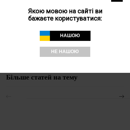
Якою мовою на сайті ви
бажаєте користуватися:
Джерело:
www.pantone.com
Посилання
НАШОЮ
https://www.pantone.com/eu/en/articles/color-of-the-year/color-
of-the-year-2026-color-palettes
НЕ НАШОЮ
Бiльше статей на тему