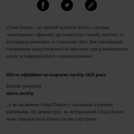
Cloud Dancer - це світлий відтінок білого з легким,
«повітряним» ефектом, що символізує спокій, чистоту та
внутрішню рівновагу в сучасному світі. Він покликаний
створювати відчуття ясності й простору серед зовнішнього
шуму та інформаційного перевантаження.
Шість офіційних кольорових палітр 2026 року
Pantone розробив
шiсть палітр
, у які включено Cloud Dancer у поєднанні з іншими
відтінками. Це демонструє, як нейтральний Cloud Dancer
може працювати в різних стилях і настроях: