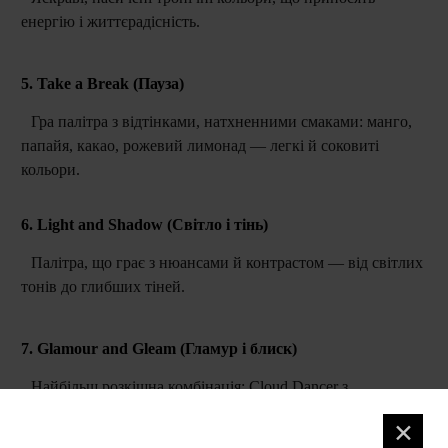
енергію і життєрадісність.
5. Take a Break (Пауза)
Гра палітра з відтінками, натхненними смаками: манго,
папайя, какао, рожевий лимонад — легкі й соковиті
кольори.
6. Light and Shadow (Світло і тінь)
Палітра, що грає з нюансами й контрастом — від світлих
тонів до глибших тіней.
7. Glamour and Gleam (Гламур і блиск)
Найбільш розкішна комбінація: Cloud Dancer з
драматичними контрастами і віянням «гламурного»
✕
стилю.