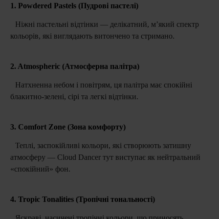
1. Powdered Pastels (Пудрові пастелі)
Ніжні пастельні відтінки — делікатний, м’який спектр
кольорів, які виглядають витончено та стримано.
2. Atmospheric (Атмосферна палітра)
Натхненна небом і повітрям, ця палітра має спокійні
блакитно-зелені, сірі та легкі відтінки.
3. Comfort Zone (Зона комфорту)
Теплі, заспокійливі кольори, які створюють затишну
атмосферу — Cloud Dancer тут виступає як нейтральний
«спокійний» фон.
4. Tropic Tonalities (Тропічні тональності)
Яскраві, насичені тропічні кольори, що приносять