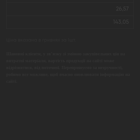
26,57
143,05
Ціна вказана в гривнях за 1шт.
Шановні клієнти, у зв’язку зі зміною закупівельних цін на
витратні матеріали, вартість продукції на сайті може
відрізнятися, від поточної. Перепрошуємо за незручності,
робимо все можливе, щоб вчасно оновлювати інформацію на
сайті.