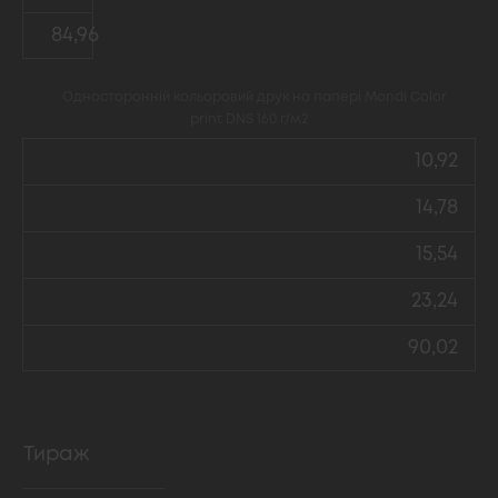
84,96
Односторонній кольоровий друк на папері Mondi Color
print DNS 160 г/м2
10,92
14,78
15,54
23,24
90,02
Тираж