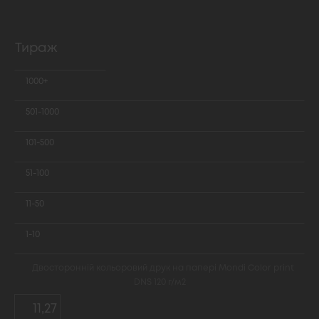
Тираж
1000+
501-1000
101-500
51-100
11-50
1-10
Двосторонній кольоровий друк на папері Mondi Color print
DNS 120 г/м2
11,27