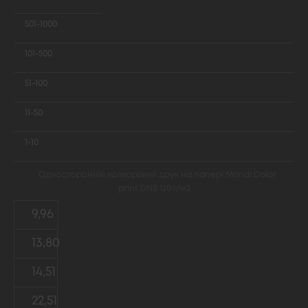
501-1000
101-500
51-100
11-50
1-10
Односторонній кольоровий друк на папері Mondi Color
print DNS 120 г/м2
9,96
13,80
14,51
22,51