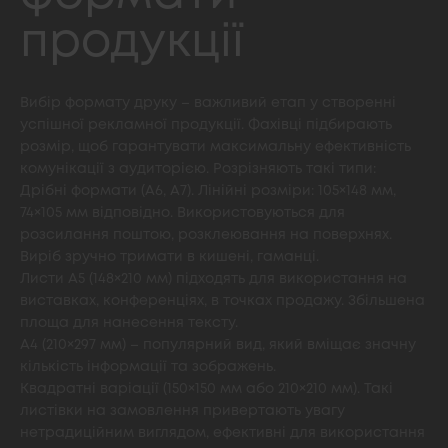
продукції
Вибір формату друку – важливий етап у створенні
успішної рекламної продукції. Фахівці підбирають
розмір, щоб гарантувати максимальну ефективність
комунікації з аудиторією. Розрізняють такі типи:
Дрібні формати (A6, A7). Лінійні розміри: 105×148 мм,
74×105 мм відповідно. Використовуються для
розсилання поштою, розклеювання на поверхнях.
Виріб зручно тримати в кишені, гаманці.
Листи A5 (148×210 мм) підходять для використання на
виставках, конференціях, в точках продажу. Збільшена
площа для нанесення тексту.
A4 (210×297 мм) – популярний вид, який вміщає значну
кількість інформації та зображень.
Квадратні варіації (150×150 мм або 210×210 мм). Такі
листівки на замовлення привертають увагу
нетрадиційним виглядом, ефективні для використання