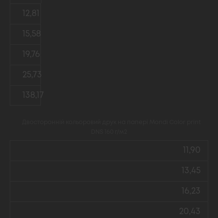
12,81
15,58
19,76
25,73
138,17
Двосторонній кольоровий друк на папері Mondi Color print
DNS 160 г/м2
11,90
13,45
16,23
20,43