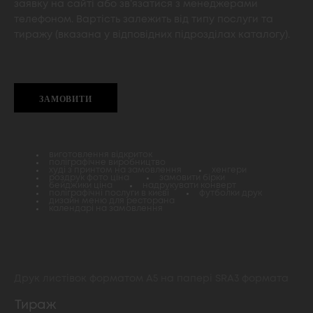
заявку на сайті або зв’язатися з менеджерами
телефоном. Вартість залежить від типу послуги та
тиражу (вказана у відповідних підрозділах каталогу).
ЗАМОВИТИ
виготовлення відкриток
поліграфічне виробництво
худі з принтом на замовлення
хенгери
роздрук фото ціна
замовити бірки
бейджики ціна
надрукувати конверт
поліграфічні послуги в києві
футболки друк
дизайн меню для ресторана
календарі на замовлення
Друк листівок форматом А5 на папері SRA3 формата
Тираж