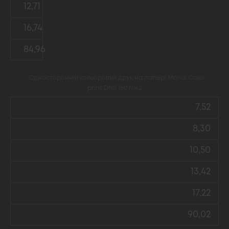
12,71
16,74
84,96
Односторонній кольоровий друк на папері Mondi Color
print DNS 160 г/м2
7,52
8,30
10,50
13,42
17,22
90,02