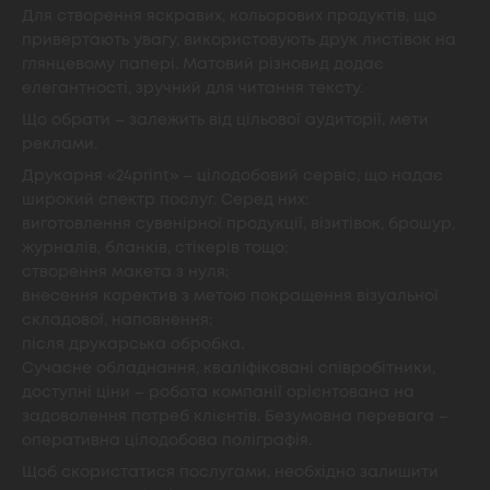
Для створення яскравих, кольорових продуктів, що
привертають увагу, використовують друк листівок на
глянцевому папері. Матовий різновид додає
елегантності, зручний для читання тексту.
Що обрати – залежить від цільової аудиторії, мети
реклами.
Друкарня «24print» – цілодобовий сервіс, що надає
широкий спектр послуг. Серед них:
виготовлення сувенірної продукції, візитівок, брошур,
журналів, бланків, стікерів тощо;
створення макета з нуля;
внесення коректив з метою покращення візуальної
складової, наповнення;
після друкарська обробка.
Сучасне обладнання, кваліфіковані співробітники,
доступні ціни – робота компанії орієнтована на
задоволення потреб клієнтів. Безумовна перевага –
оперативна цілодобова поліграфія.
Щоб скористатися послугами, необхідно залишити