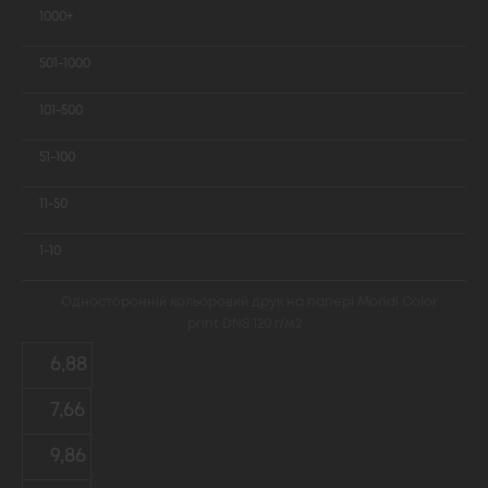
1000+
501-1000
101-500
51-100
11-50
1-10
Односторонній кольоровий друк на папері Mondi Color
print DNS 120 г/м2
6,88
7,66
9,86