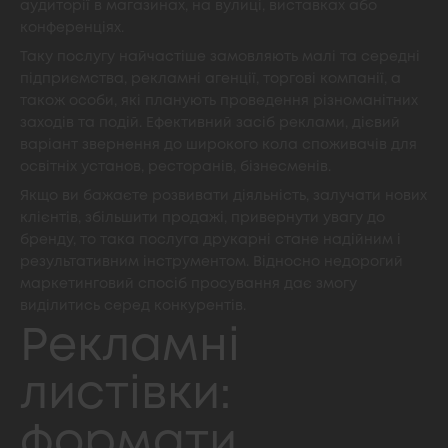
аудиторії в магазинах, на вулиці, виставках або
конференціях.
Таку послугу найчастіше замовляють малі та середні
підприємства, рекламні агенції, торгові компанії, а
також особи, які планують проведення різноманітних
заходів та подій. Ефективний засіб реклами, дієвий
варіант звернення до широкого кола споживачів для
освітніх установ, ресторанів, бізнесменів.
Якщо ви бажаєте розвивати діяльність, залучати нових
клієнтів, збільшити продажі, привернути увагу до
бренду, то така послуга друкарні стане надійним і
результативним інструментом. Відносно недорогий
маркетинговий спосіб просування дає змогу
виділитись серед конкурентів.
Рекламні
листівки:
формати