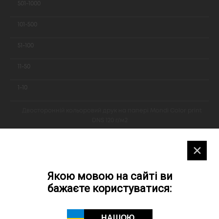
501-1000
101-500
51-100
11-50
1-10
Двосторонній кольоровий друк на папері Mondi Color print
DNS 120 г/м2
16,57
✕
22,55
Якою мовою на сайті ви
22,36
бажаєте користуватися:
34,83
НАШОЮ