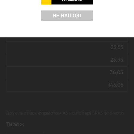
138,17
НЕ НАШОЮ
Двосторонній кольоровий друк на папері Mondi Color print
DNS 160 г/м2
17,53
23,53
23,33
36,03
143,05
Друк листівок форматом А6 на папері SRA3 формата
Тираж