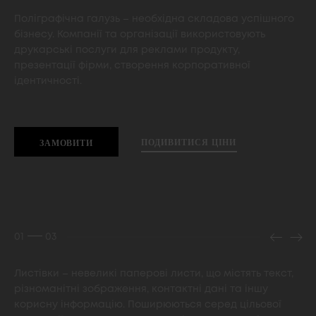
Поліграфічна галузь – необхідна складова успішного
бізнесу. Компанії та організації використовують
друкарські послуги для реклами продукту,
презентації фірми, створення корпоративної
ідентичності.
ПОДИВИТИСЯ ЦIНИ
ЗАМОВИТИ
01
03
Листівки – невеликі паперові листи, що містять текст,
різноманітні зображення, контактні дані та іншу
корисну інформацію. Поширюються серед цільової