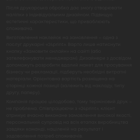
Після друкарська обробка дає змогу створювати
наліпки з індивідуальним дизайном. Підвищує
естетичні характеристики, що приваблюють
споживача.
Виготовлення наклейок на замовлення – одна з
послуг друкарні «24print». Варто лише натиснути
кнопку «Замовити онлайн» на сайті (або
зателефонувати менеджерам). Дизайнери з досвідом
допоможуть розробити вдалий макет для просування
бізнесу чи рекламації, підберуть необхідні витратні
матеріали. Орієнтовна вартість розміщена на
сторінці кожної позиції (залежить від накладу, типу
другу, паперу).
Компанія працює цілодобово, тому терміновий друк –
не проблема. Співпрацюючи з «24print», клієнт
отримує вчасно виконане замовлення високої якості,
персональний супровід на всіх етапах виробництва
завдяки команді, націленій на результат і
задоволення потреб споживачів.