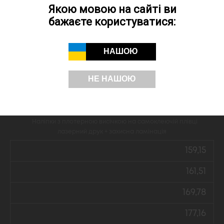
Якою мовою на сайті ви
131,18
бажаєте користуватися:
138,56
НАШОЮ
143,04
146,36
НЕ НАШОЮ
195,48
Наліпки з плотерною висічкою на самоклеючій плівці
лазерний друк + захисна ламінація
159,15
161,51
169,78
177,16