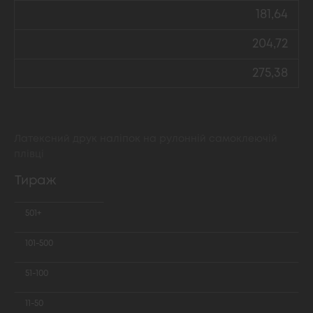
181,64
204,72
275,38
Латексний друк наліпок на рулонній самоклеючій
плівці
Тираж
501+
101-500
51-100
11-50