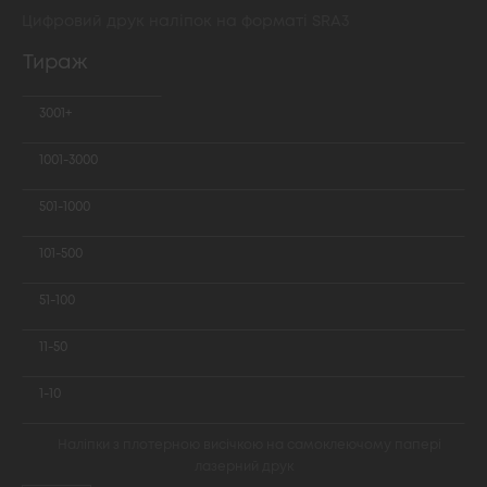
Цифровий друк наліпок на форматі SRA3
Тираж
3001+
1001-3000
501-1000
101-500
51-100
11-50
1-10
Наліпки з плотерною висічкою на самоклеючому папері
лазерний друк