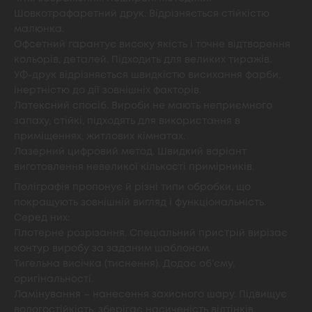
Шовкотрафаретний друк. Відрізняється стійкістю
малюнка.
Офсетний гарантує високу якість і точне відтворення
кольорів, деталей. Підходить для великих тиражів.
УФ-друк відрізняється швидкістю висихання фарби,
інертністю до дії зовнішніх факторів.
Латексний спосіб. Вироби не мають неприємного
запаху, стійкі, підходять для використання в
приміщеннях, житлових кімнатах.
Лазерний цифровий метод. Швидкий варіант
виготовлення невеликої кількості примірників.
Поліграфія пропонує й різні типи обробки, що
покращують зовнішній вигляд і функціональність.
Серед них:
Плотерне розрізання. Спеціальний пристрій вирізає
контур виробу за заданим шаблоном.
Тигельна висічка (тиснення). Додає об’єму,
оригінальності.
Ламінування – нанесення захисного шару. Підвищує
вологостійкість, зберігає насиченість відтінків.