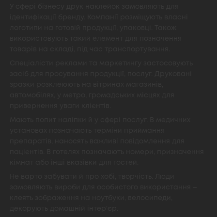
У сфері бізнесу друк наклейок замовляють для
ідентифікації бренду. Компанії розміщують власні
логотипи на готовій продукції, упаковці. Також
використовують такий елемент для позначення
товарів на складі, під час транспортування.
Спеціалісти реклами та маркетингу застосовують
засіб для просування продукції, послуг. Друковані
зразки розклеюють на вітринах магазинів,
автомобілях, у метро, громадських місцях для
привернення уваги клієнтів.
Мають попит наліпки й у сфері послуг. В медичних
установах позначають терміни приймання
препаратів, наносять важливі повідомлення для
пацієнтів. В готелях позначають номери, призначення
кімнат або інші вказівки для гостей.
Не варто забувати й про хобі, творчість. Люди
замовляють вироби для особистого використання –
клеять зображення на ноутбуки, велосипеди,
декорують домашній інтер'єр.