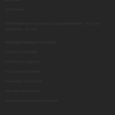
ФОРМАТ
довільний
(Максимальна ширина задруковування - 1500 мм,
довжина - до 5м.)
ПІСЛЯДРУКАРСЬКІ ПОСЛУГИ
порізка в розмір
плотерна підрізка
тигільне висікання
глянцева ламінація
матова ламінація
поклейка монтажної плівки