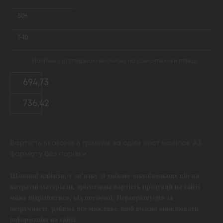
50+
1-10
Наліпки з плотерною висічкою на самоклеючій плівці
694,73
736,42
Вартість вказана в гривнях за один лист наліпок А3
формату без порізки
Шановні клієнти, у зв’язку зі зміною закупівельних цін на
витратні матеріали, орієнтовна вартість продукції на сайті
може відрізнятися, від поточної. Перепрошуємо за
незручності, робимо все можливе, щоб вчасно оновлювати
інформацію на сайті.