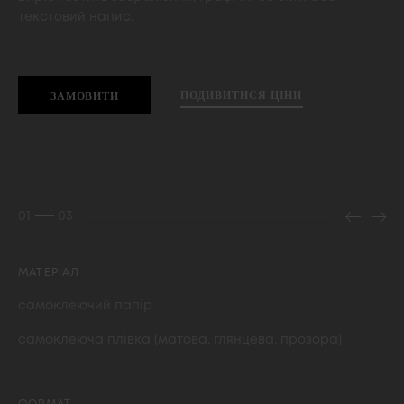
текстовий напис.
ПОДИВИТИСЯ ЦIНИ
ЗАМОВИТИ
01
03
МАТЕРІАЛ
самоклеючий папір
самоклеюча плівка (матова, глянцева, прозора)