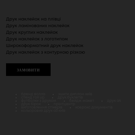
Друк наклейок на плівці
Друк ламінованих наклейок
Друк круглих наклейок
Друк наклейок з логотипом
Широкоформатний друк наклейок
Друк наклейок з контурною різкою
ЗАМОВИТИ
бренд волла
зшити диплом київ
стенд roll up
друк буклетів
футболки з друком
бейдж макет
друк а4
друк бірок
прінтцентр
виготовлення стікерів
ксерокс документів
кольоровий друк а3 київ