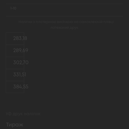
1-10
Наліпки з плотерною висічкою на самоклеючій плівці
латексний друк
283,18
289,69
302,70
331,51
384,55
УФ друк наліпок
Тираж