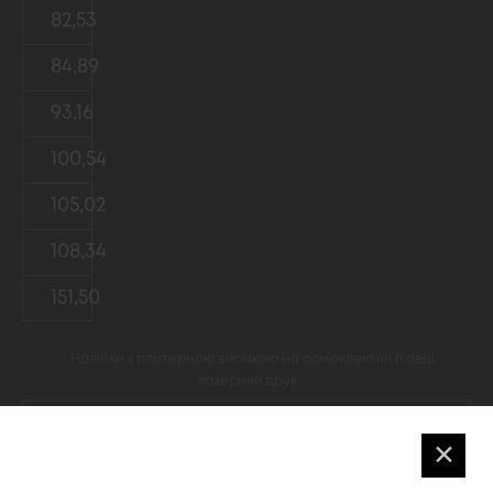
82,53
84,89
93,16
100,54
105,02
108,34
151,50
Наліпки з плотерною висічкою на самоклеючій плівці
лазерний друк
120,55
✕
122,91