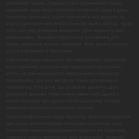
основний тираж. Підходить для термінового друку
журналів, тому якщо потрібна готовність день в день,
протягом декількох годин або навіть «на вчора», то
варто зупинити свій вибір саме на цьому методі. Крім
того, цей вид дозволяє виконати друк журналу від 1
екземпляра. Використовується в основному для
друку журналів малим тиражем. Має досить високу
ціну в порівнянні з офсетним.
Офсетний друк журналів. Не передбачає термінове
виготовлення, оскільки має тривалий підготовчий
етап і не дає можливості надрукувати журнал в 1
примірнику. Цей вид вигідний тільки для великих
тиражів від 1000 штук, що дозволяє зробити друк
журналів дешево. Недоліками офсетного друку є
зміна кольорів при друку на кольоровому папері,
невигідно друкувати маленькі тиражі.
Шовкотрафаретний друк журналу. Використовується
для друку ексклюзивних глянцевих журналів. Цим
способом можна надрукувати журнал на будь-якій
поверхні навіть текстурній або шорсткою. Журнал,