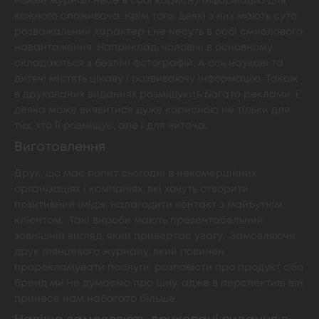
Кожен журнал несе в собі корисну інформацію для
кожного споживача. Крім того, деякі з них мають суто
розважальний характер і не несуть в собі смислового
навантаження. Наприклад, чоловічі в основному
складаються з безлічі фотографій. А ось наукові та
дитячі містять цікаву і розвиваючу інформацію. Також
в друкованих виданнях розміщують багато реклами, і
деяка може виявитися дуже корисною не тільки для
тих, хто її розміщує, але і для читача.
Виготовлення
Друк, що має попит сьогодні в некомерційних
організаціях і компаніях, які хочуть створити
позитивний імідж, налагодити контакт з майбутнім
клієнтом. Такі вироби мають презентабельний
зовнішній вигляд, який привертає увагу. Замовляючи
друк глянцевого журналу, який повинен
прорекламувати послуги, розповісти про продукт або
бренд ми не думаємо про ціну, адже в перспективі він
принесе нам набагато більше.