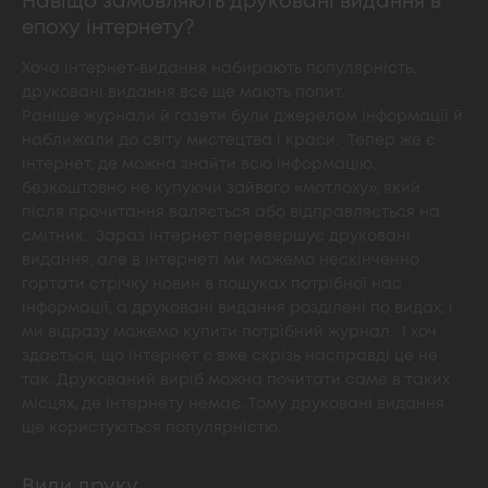
Навіщо замовляють друковані видання в
епоху інтернету?
Хоча інтернет-видання набирають популярність,
друковані видання все ще мають попит.
Раніше журнали й газети були джерелом інформації й
наближали до світу мистецтва і краси. Тепер же є
інтернет, де можна знайти всю інформацію,
безкоштовно не купуючи зайвого «мотлоху», який
після прочитання валяється або відправляється на
смітник. Зараз інтернет перевершує друковані
видання, але в інтернеті ми можемо нескінченно
гортати стрічку новин в пошуках потрібної нас
інформації, а друковані видання розділені по видах, і
ми відразу можемо купити потрібний журнал. І хоч
здається, що інтернет є вже скрізь насправді це не
так. Друкований виріб можна почитати саме в таких
місцях, де інтернету немає. Тому друковані видання
ще користуються популярністю.
Види друку