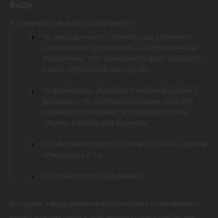
Види
Всі журнали можна кваліфікувати:
По періодичності - найчастіше споживач
стикається з щотижневими й щомісячними
журналами, але замовляють друк журналів і
рідше, наприклад, раз на рік.
За форматом - бувають інтернет-видання і
друковані. На сьогоднішній день, коли всі
переходять в мережу все більше видань
готують відразу два формати.
За тематикою: дитячі, чоловічі, жіночі, наукові,
літературні й т.д.
По стилю подачі інформації.
Виходячи з виду видання відрізняється і наповнення.