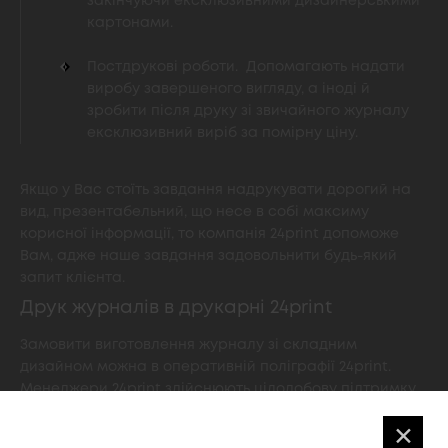
закінчуючи ексклюзивними дизайнерськими
картонами.
Постдрукові роботи. Допомагають надати
виробу завершеного вигляду, а іноді й
зробити після друку зі звичайного журналу
ексклюзивний виріб за помірну ціну.
Якщо у Вас стоїть завдання надрукувати дорогий на
вид, презентабельний, що несе в собі максиму
корисної інформації, то компанія 24print допоможе
Вам, адже наше завдання задовольнити будь-який
запит клієнта.
Друк журналів в друкарні 24print
Замовити виготовлення журналу зі складним
дизайном можна в оперативній поліграфії 24print.
Менеджери 24print здійснюють цілодобову підтримку
клієнтів, оперативно роблять прорахунок,
✕
допомагають з вибором методу друку і матеріалу.