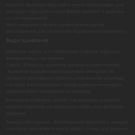
каталог, брошура або навіть книга надруковані цим
методом підвищать статус Вашої компанії й виділять
на тлі конкурентів.
Часто використовують комбінований метод
виготовлення для отримання задовільного результату.
Види зшивання
Компанія 24print для скріплення сторінок журналу
використовує такі методи:
Скоба. Більшість журналів зшивають саме скобою.
Зшивання відбувається зошитовим методом і як
правило, обкладинку роблять з матеріалів щільніше,
ніж блок. Безпосередньо перед зшивкою виконують
аркушепідбір і фальцювання аркушів.
Бесшовно-клейовий спосіб - не дозволяє розкрити
журнал повністю, на відміну від скоби, але виглядає
дорожче.
Тверда обкладинка. Виготовлення журналів у твердій
палітурці замовляють вкрай рідко і тільки для дорогих