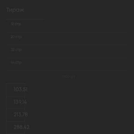
Тираж
12 стр
20 стр
32 стр
44 стр
1000 шт
103,51
139,14
213,78
288,42