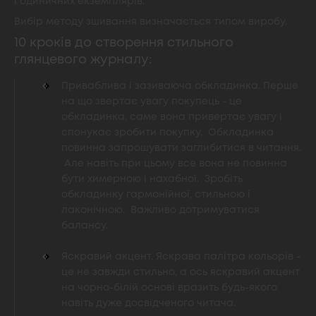
і одиничних екземплярів.
Вибір методу зшивання визначається типом виробу.
10 кроків до створення стильного
глянцевого журналу:
Приваблива і зазиваюча обкладинка. Перше
на що звертає увагу покупець - це
обкладинка, саме вона привертає увагу і
спонукає зробити покупку. Обкладинка
повинна запрошувати заглибитися в читання.
Але навіть при цьому все вона не повинна
бути химерною і нахабної. Зробіть
обкладинку гармонійної, стильною і
лаконічною. Важливо дотримуватися
балансу.
Яскравий акцент. Яскрава палітра кольорів -
це не завжди стильно, а ось яскравий акцент
на чорно-білій основі вразить будь-якого
навіть дуже досвідченого читача.