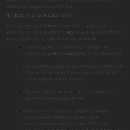
з нуля починаючи від привабливої обкладинки та
закінчуючи версткою сторінок.
Як формується вартість?
Менеджери 24print кожне замовлення на друк
журналу прораховують індивідуально, адже вартість
формується на підставі багатьох чинників.
Спосіб друку. Він може бути цифровий,
офсетний, шовкотрафаретний або змішаний.
Кількість кольорів. Виріб може бути повністю
чорно-білим, кольоровим або чорно-білим з
кольоровими елементами.
Тираж. Чим більше кількість, тим вартість
друку журналу буде нижче.
Матеріал. У поліграфії 24print широкий
асортимент паперів починаючи зі
звичайного паперу щільністю 80 г / м2