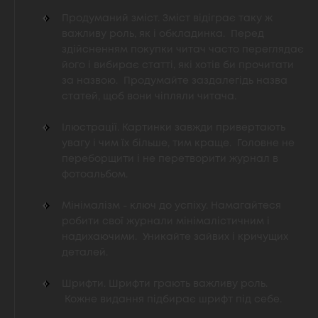
Продуманий зміст. Зміст відіграє таку ж
важливу роль, як і обкладинка. Перед
здійсненням покупки читач часто переглядає
його і вибирає статті, які хотів би прочитати
за назвою. Продумайте заздалегідь назва
статей, щоб вони чіпляли читача.
Ілюстрації. Картинки завжди привертають
увагу і чим їх більше, тим краще. Головне не
переборщити і не перетворити журнал в
фотоальбом.
Мінімалізм - ключ до успіху. Намагайтеся
робити свої журнали мінімалістичним і
надихаючими. Уникайте зайвих і кричущих
деталей.
Шрифти. Шрифти грають важливу роль.
Кожне видання підбирає шрифт під себе.