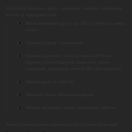
Технологія латексного друку - це яскраве і соковите зображення,
безпека та справедлива ціна.
Якість кольорового друку: до 1200 × 1200 dpi на деяких
носіях
Технологія друку: Струменевий
Чорнило (оригінал): Латексні чорнила HP Latex 7
(чорний, світло-блакитний, блакитний, світло-
пурпурний, пурпурний, жовтий, HP Latex Optimiser)
Ширина друку до 1560 мм
Тривалий термін зберігання відбитків
Ширина друкованих носіїв, максимальна 1600 мм.
Латексні чорнила мають акредитацію від світових організацій.