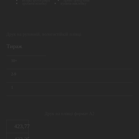
великі фотографії
принт центр київ
зробити візитку
купити наклейку
Друк на рулонній, вологостійкій плівці
Тираж
10+
2-9
1
Друк на плівці формат А2
423,77