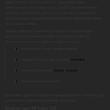
банер, полотно, сітілайт, текстиль, самоклеючі плівки,
шкірозамінник і натуральну шкіру, плівки для термопереносу,
шпалери. Екологічність цього друку дозволяє в подальшому
використовувати продукцію для інтер'єрного оформлення офісів,
шкіл, дитячих кімнат.
Завдяки широкому асортименту матеріалів латексний друк
застосовується в багатьох галузях. Компанія 24 принт на
Антоновича виготовляє друковану продукцію для:
виставкових стендів, вітрин і вивісок
оформлення інтер'єрів (полотна,
наклейки
)
зовнішньої реклами (
банери
,
плакати
)
обклеювання автомобілів
Поліграфія принт 24 здійснює широкоформатний латексний друк
в найкоротші терміни на сучасному обладнанні.
Технічні дані HP Latex 335