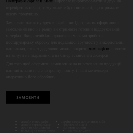
Поліграфія 24print в Києві
виробляє широкоформатний друк на
перевірених носіях, тому можете бути впевнені, що отримаєте
якісну продукцію.
​​Замовляти латексну друк в 24print вигідно, так як оформивши
замовлення вночі з ранку ви отримаєте готовий віддрукований
матеріал. Якщо необхідно додатково можемо зробити
постдрукарську обробку для подальшої зручності у використанні,
наприклад, плакат додатково можна покрити
ламінацією
, полотно
натягнути на підрамник, а на банер встановити люверси.
Для того щоб оформити замовлення на виготовлення продукції,
напишіть запит на електронну пошту, і наші менеджери
оперативно його оброблять.
ЗАМОВИТИ
дизайн меню кафе
ламінування документів київ
дизайн сертификата
фірмовий стиль
друк на самоклейці
логотип дизайн
плакати на замовлення
календарі друк