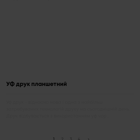
УФ друк планшетний
Уф друк - відносно нова і одна з найбільш
затребуваних технологій друку на сьогоднішній день.
Друк відбувається з використанням уф чор...
1
2
3
4