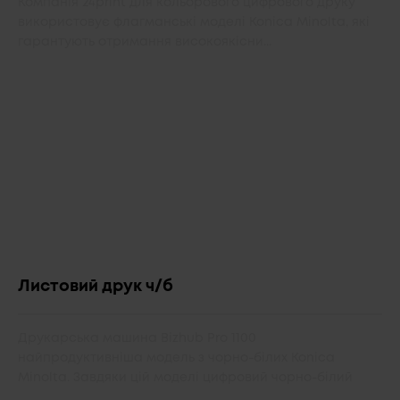
Компанія 24print для кольорового цифрового друку
використовує флагманські моделі Konica Minolta, які
гарантують отримання високоякісни...
Листовий друк ч/б
Друкарська машина Bizhub Pro 1100
найпродуктивніша модель з чорно-білих Konica
Minolta. Завдяки цій моделі цифровий чорно-білий
друк с...