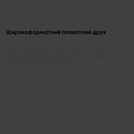
Широкоформатний плакатний друк
Широкоформатний плакатний друк - друк для
внутрішньої та інтер'єрної експлуатації. Друкують такі
дані на принтері Epson SureC...