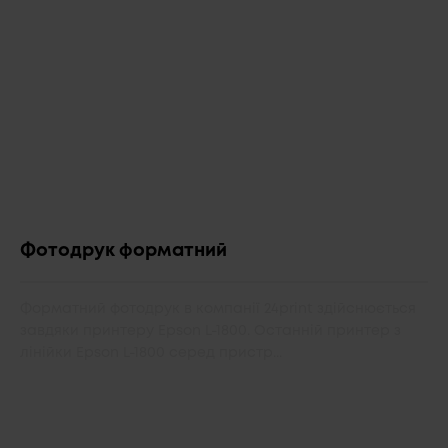
Фотодрук форматний
Форматний фотодрук в компанії 24print здійснюється
завдяки принтеру Epson L-1800. Останній принтер з
лінійки Epson L-1800 серед пристр...