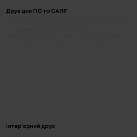
Друк для ГІС та САПР
Друкований апарат типу Epson T5200
використовується спеціально для друку креслень і
схем, які вимагають найбільшої точності та&nb...
Інтер'єрний друк