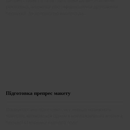
Дизайн - один з етапів підготовки до виготовлення
рекламної, іміджевої або інформаційної друкованої
продукції. За допомогою вдалого ди...
Підготовка препрес макету
Додрукарська підготовка, яку інакше називають
препрес, вважається одним з найважливіших етапів в
процесі створення якісного поліг...