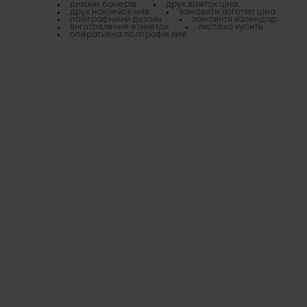
дизайн банерів
друк візиток ціна
друк наклейок київ
замовити логотип ціна
поліграфічний дизайн
замовити календар
виготовлення етикеток
листівка купити
оперативна поліграфія київ