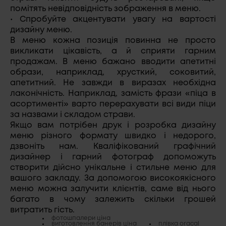
помітять невідповідність зображення в меню.
• Спробуйте акцентувати увагу на вартості
дизайну меню.
В меню кожна позиція повинна не просто
викликати цікавість, а й сприяти гарним
продажам. В меню бажано вводити апетитні
образи, наприклад, хрусткий, соковитий,
апетитний. Не завжди в виразах необхідна
лаконічність. Наприклад, замість фрази «піца в
асортименті» варто перерахувати всі види піци
за назвами і складом страви.
Якщо вам потрібен друк і розробка дизайну
меню різного формату швидко і недорого,
дзвоніть нам. Кваліфікований графічний
дизайнер і гарний фотограф допоможуть
створити дійсно унікальне і стильне меню для
вашого закладу. За допомогою високоякісного
меню можна залучити клієнтів, саме від нього
багато в чому залежить скільки грошей
витратить гість.
фотошпалери ціна
виготовлення банерів ціна
плівка oracal