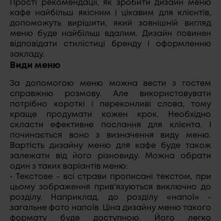
Прості рекомендації, як зробити дизайн меню
кафе найбільш якісним і цікавим для клієнтів,
допоможуть вирішити, який зовнішній вигляд
меню буде найбільш вдалим. Дизайн повинен
відповідати стилістиці бренду і оформленню
закладу.
Види меню
За допомогою меню можна вести з гостем
справжню розмову. Але використовувати
потрібно короткі і переконливі слова, тому
краще продумати кожен крок. Необхідно
скласти ефективне послання для клієнта. І
починається воно з визначення виду меню.
Вартість дизайну меню для кафе буде також
залежати від його різновиду. Можна обрати
один з таких варіантів меню:
• Текстове - всі страви прописані текстом, при
цьому зображення прив'язуються виключно до
розділу. Наприклад, до розділу «напої» -
загальне фото напоїв. Ціна дизайну меню такого
формату буде доступною. Його легко