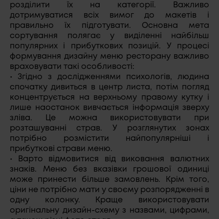
розділити їх на категорії. Важливо
дотримуватися всіх вимог до макетів і
правильно їх підготувати. Основна мета
сортування полягає у виділенні найбільш
популярних і прибуткових позицій. У процесі
формування дизайну меню ресторану важливо
враховувати такі особливості:
• Згідно з дослідженнями психологів, людина
спочатку дивиться в центр листа, потім погляд
концентрується на верхньому правому кутку і
лише наостанок вивчається інформація зверху
зліва. Це можна використовувати при
розташуванні страв. У розглянутих зонах
потрібно розмістити найпопулярніші і
прибуткові страви меню.
• Варто відмовитися від виковання валютних
знаків. Меню без вказівки грошової одиниці
може принести більше замовлень. Крім того,
ціни не потрібно мати у своєму розпорядженні в
одну колонку. Краще використовувати
оригінальну дизайн-схему з назвами, цифрами,