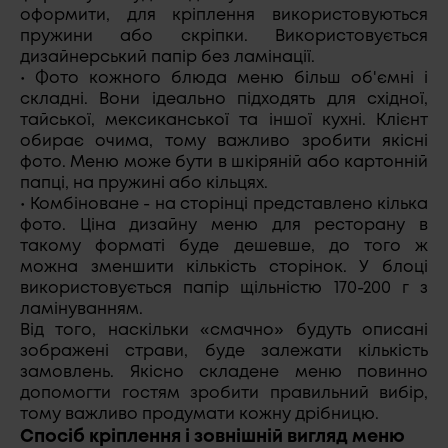
оформити, для кріплення використовуються
пружини або скріпки. Використовується
дизайнерський папір без ламінації.
• Фото кожного блюда меню більш об'ємні і
складні. Вони ідеально підходять для східної,
тайської, мексиканської та іншої кухні. Клієнт
обирає очима, тому важливо зробити якісні
фото. Меню може бути в шкіряній або картонній
папці, на пружині або кільцях.
• Комбіноване - на сторінці представлено кілька
фото. Ціна дизайну меню для ресторану в
такому форматі буде дешевше, до того ж
можна зменшити кількість сторінок. У блоці
використовується папір щільністю 170-200 г з
ламінуванням.
Від того, наскільки «смачно» будуть описані
зображені страви, буде залежати кількість
замовлень. Якісно складене меню повинно
допомогти гостям зробити правильний вибір,
тому важливо продумати кожну дрібницю.
Спосіб кріплення і зовнішній вигляд меню