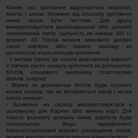
Кожен тип кріплення відрізняється міцністю,
якістю і ціною. Залежно від способу кріплення
меню може бути листове. Для друку
використовується дизайнерський або щільний
ламінований папір (щільність не менше 300 г),
формат А3. Також можна замовити дизайн
меню кав'ярні або іншого закладу за
допомогою інших методів кріплення:
• У вигляді папки. Це самий довговічний варіант.
У папках листи можуть кріпитися за допомогою
болтів, кільцевого механізму, пластикових
файлів, шнурка.
• Збірка за допомогою болтів буде служити
кілька місяців, так як витирається папір і може
злізти ламінат.
• Зшивання на скріпці використовується в
основному для барних або винних карт. Для
такого формату дизайну меню вартість буде
мінімальною. Якщо передбачено
багатосторінковий варіант розміщення страв,
можна використовувати відразу кілька скріпок.