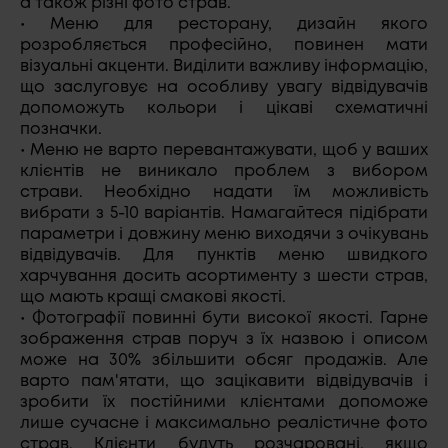
а також різні фото страв.
• Меню для ресторану, дизайн якого
розробляється професійно, повинен мати
візуальні акценти. Виділити важливу інформацію,
що заслуговує на особливу увагу відвідувачів
допоможуть кольори і цікаві схематичні
позначки.
• Меню не варто перевантажувати, щоб у ваших
клієнтів не виникало проблем з вибором
страви. Необхідно надати їм можливість
вибрати з 5-10 варіантів. Намагайтеся підібрати
параметри і довжину меню виходячи з очікувань
відвідувачів. Для пунктів меню швидкого
харчування досить асортименту з шести страв,
що мають кращі смакові якості.
• Фотографії повинні бути високої якості. Гарне
зображення страв поруч з їх назвою і описом
може на 30% збільшити обсяг продажів. Але
варто пам'ятати, що зацікавити відвідувачів і
зробити їх постійними клієнтами допоможе
лише сучасне і максимально реалістичне фото
страв. Клієнти будуть розчаровані, якщо