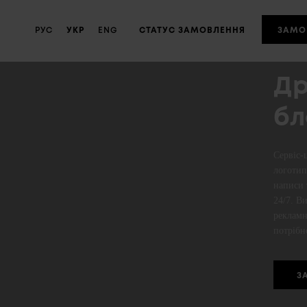
РУС
УКР
ENG
CТАТУС ЗАМОВЛЕННЯ
ЗАМО
Др
бл
Сервіс-
логотип
написи 
24/7. В
рекламн
потрібн
З