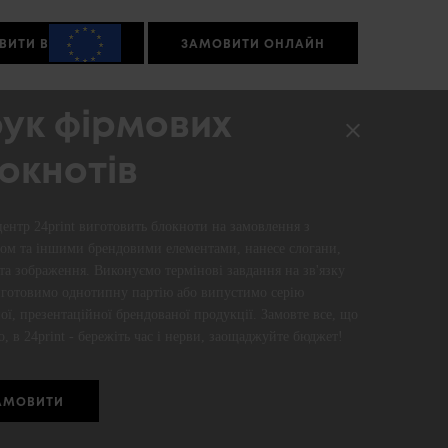
ВИТИ В
ЗАМОВИТИ ОНЛАЙН
ук фірмових
окнотів
центр 24print виготовить блокноти на замовлення з
ом та іншими брендовими елементами, нанесе слогани,
та зображення. Виконуємо термінові завдання на зв'язку
иготовимо однотипну партію або випустимо серію
ої, презентаційної брендованої продукції. Замовте все, що
о, в 24print - бережіть час і нерви, заощаджуйте бюджет!
АМОВИТИ