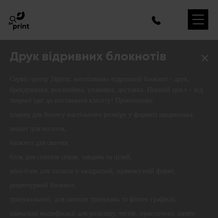
Друк відривних блокнотів
Сервіс-центр 24print: виготовимо відривний блокнот - друк,
брендування, розлинівка, упаковка, доставка. Повний цикл – від
творчої ідеї до постачання клієнту! Пропонуємо:
планер для бізнесу настільного розміру у форматі щоденника;
зошит для нотаток;
блокнот для скетчів;
блок для списків справ, завдань та цілей;
міні-блок для записів у квадратній, прямокутній формі;
рецептурний блокнот;
тренувальний, для записів тренувань та фітнес графіків;
навчальні модифікації для розкладу, тестів, практичних занять