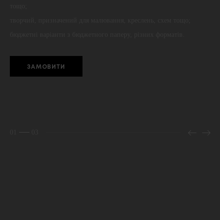
тощо;
творчий, призначений для малювання, креслень, схем тощо;
бюджетні варіанти з бюджетного паперу, різних форматів.
ЗАМОВИТИ
01
03