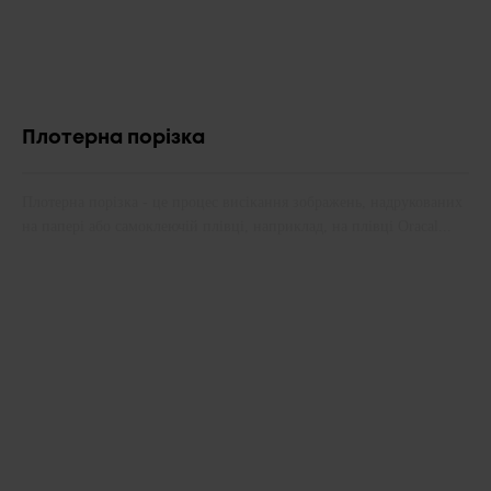
Плотерна порізка
Плотерна порізка - це процес висікання зображень, надрукованих
на папері або самоклеючій плівці, наприклад, на плівці Oracal...