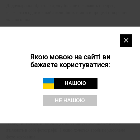
Додрукарська підготовка, яку інакше називають препрес,
вважається одним з найважливіших етапів в процесі створення
якісного поліг...
✕
Якою мовою на сайті ви
бажаєте користуватися:
НАШОЮ
НЕ НАШОЮ
Ретушування фотографій
Незабутні моменти, емоції, успіхи і щирі посмішки - все це
втілюють в собі фотографії. І якщо хочеться зробити улюблене
фото яскравіше...