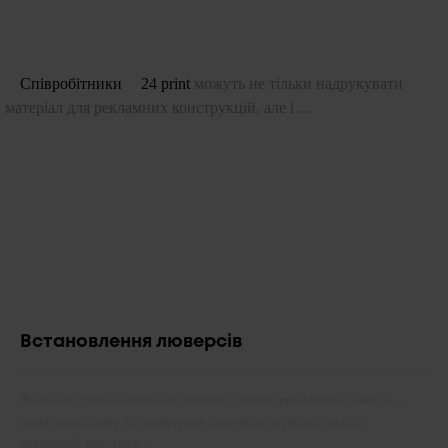
Співробітники
24 print
можуть не тільки надрукувати
матеріал для рекламних конструкцій, але і ...
Встановлення люверсів
Яким би привабливим не вийшов дизайн рекламного банера –
лише правильне встановлення люверсів дозволяє надати
рекламної конструк...