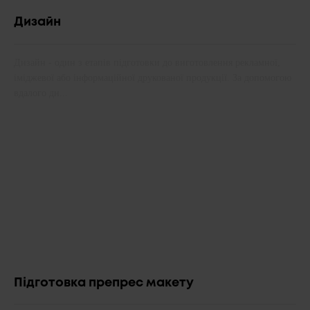
Дизайн
Дизайн - один з етапів підготовки до виготовлення рекламної,
іміджевої або інформаційної друкованої продукції. За допомогою
вдалого ди...
Підготовка препрес макету