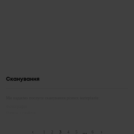
Сканування
Ми надаємо послуги сканування різних матеріалів:
Фотографій
Плівок і слайдів
Документів
...
...
1
2
3
4
5
6