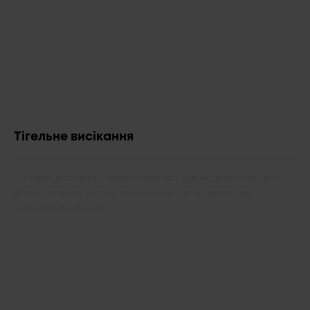
Тігельне висікання
Тигельне висікання - використовується для надання необхідної
форми готовому виробу, також можна застосовувати для
нанесення перфорації...