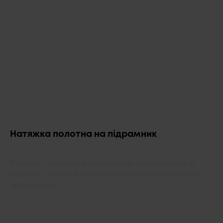
Натяжка полотна на підрамник
Естетичну і практичну функцію виконує натяжка полотна на
підрамник - завдяки їй картина виглядає привабливо і надійно
захищається від ...