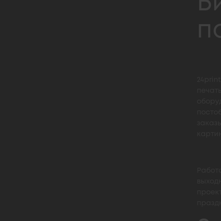
Б
п
24prin
печат
оборуд
посто
заказ
карти
Работа
выходн
проек
праздн