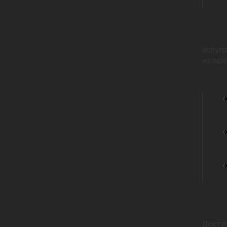
Услуга
их пре
Досту