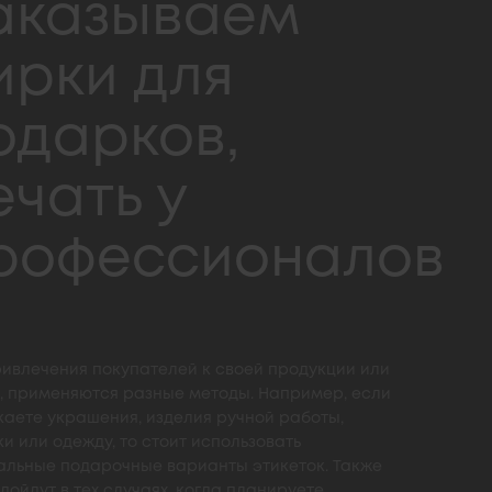
аказываем
ирки для
одарков,
ечать у
рофессионалов
ривлечения покупателей к своей продукции или
, применяются разные методы. Например, если
каете украшения, изделия ручной работы,
и или одежду, то стоит использовать
альные подарочные варианты этикеток. Также
дойдут в тех случаях, когда планируете