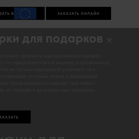
ЗАТЬ В
ЗАКАЗАТЬ ОНЛАЙН
рки для подарков
 стильно оформить корпоративный подарок
от, что предназначается вашему родственнику),
тся не только подходящая упаковка, но и
етствующая ситуации бирка с подходящей
сью. Такие варианты подходят для любых
в, от свадьбы и до важных дат компании.
АКАЗАТЬ