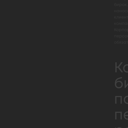
бирок,
нанос
клиент
компа
Корпо
персо
обяза
К
б
п
п