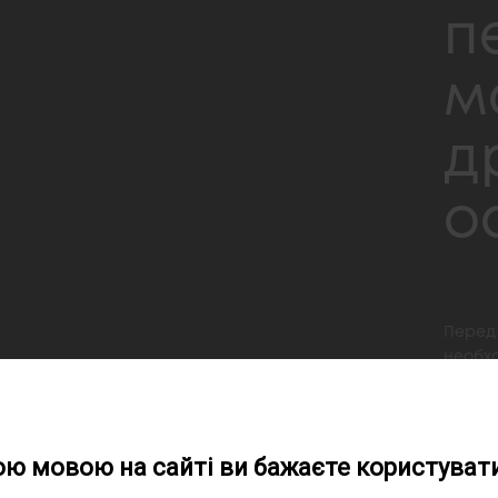
п
м
д
о
Перед 
необх
парам
ою мовою на сайті ви бажаєте користувати