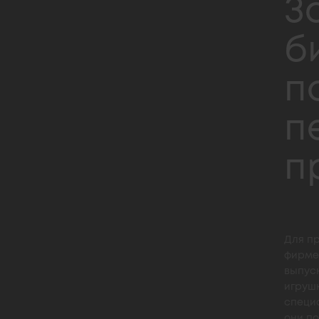
З
б
п
п
п
Для п
фирме
выпус
игрушк
специ
они по