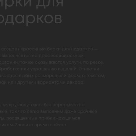
ирки для
одарков
t создает красочные бирки для подарков —
ь выполняется на профессиональном
овании, также оказываются услуги, по резке,
бработке или украшению изделий. Этикетки
ываются любых размеров или форм, с текстом,
ной или другими вариантами декора.
ем круглосуточно, без перерывов на
ые, так что легко выполним даже срочные
ты, посвященные приближающимся
икам. Звоните прямо сейчас.