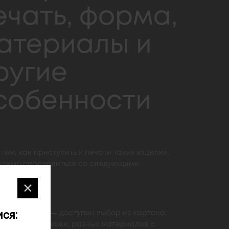
ечать, форма,
атериалы и
ругие
собенности
тем, как приступить к печати таких изделий,
одимо определиться со следующими
етрами:
✕
ся:
Материал — доступен выбор из картона,
пластика, кожи, разных материалов с