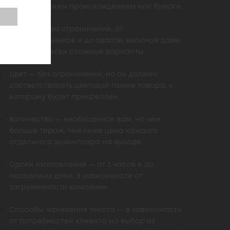
синтетическим происхождением или бумаги.
Форма — без ограничений, от
прямоугольников и до овалов, включая даже
геометрически сложные варианты.
Цвет — без ограничений, но он должен
соответствовать цветовой гамме товара, к
которому будет прикреплен.
Количество — необходимое вам, но чем
больше тираж, тем ниже цена каждого
отдельного экземпляра на выходе.
Сроки изготовления — от 3 часов и до
нескольких дней, в зависимости от
загруженности компании.
Способы нанесения текста — в зависимости
от потребностей клиента на выбор из