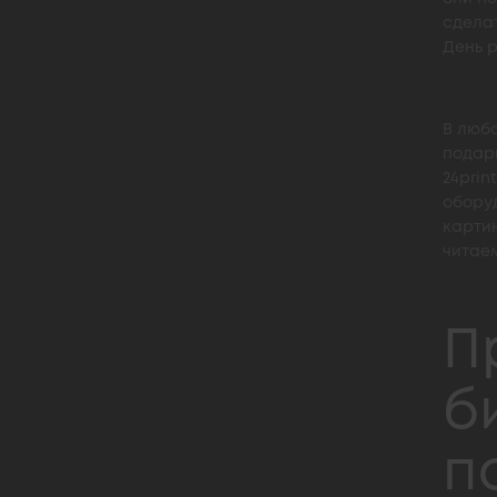
сделат
День р
В люб
подарк
24prin
оборуд
картин
читаем
П
б
п