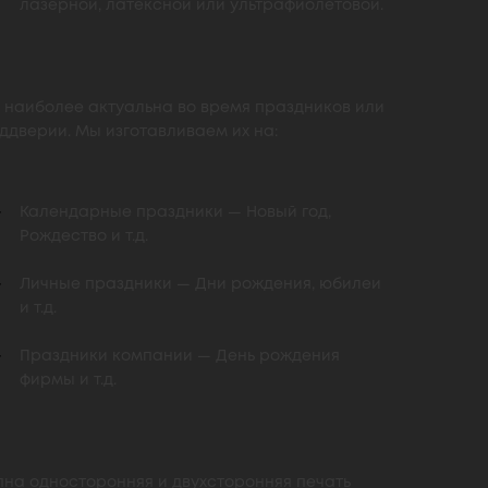
лазерной, латексной или ультрафиолетовой.
 наиболее актуальна во время праздников или
ддверии. Мы изготавливаем их на:
Календарные праздники — Новый год,
Рождество и т.д.
Личные праздники — Дни рождения, юбилеи
и т.д.
Праздники компании — День рождения
фирмы и т.д.
пна односторонняя и двухсторонняя печать