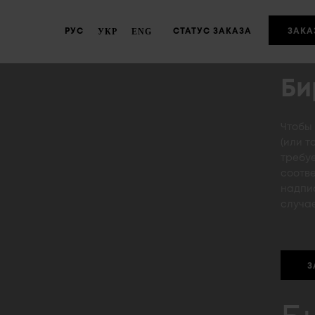
Г
УКР
ENG
РУС
CТАТУС ЗАКАЗА
ЗАКА
Би
Чтобы
(или т
требуе
соотв
надпи
случае
З