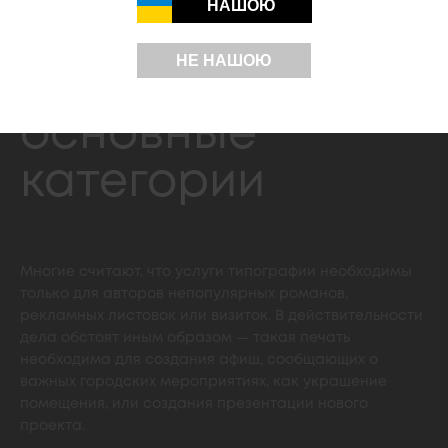
НАШОЮ
печать плакатов
НЕ НАШОЮ
формата А1 —
основные
категории
Многие считают, что услуги типографии необходимы
только для авторов непопулярных романов,
рекламных листовок или визиток. В действительности
дела обстоят иным образом — такая печать
необходима для создания афиш, сообщающих о
важных городских мероприятиях, как украшение
помещения, или создания презентации нового
проекта.