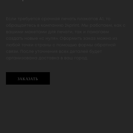
Если требуется срочная печать плакатов А1, то
обращайтесь в компанию 24print. Мы работаем, как с
вашими макетами для печати, так и помогаем
создать новые «с нуля». Оформить заказ можно из
любой точки страны с помощью формы обратной
связи. После уточнения всех деталей будет
организована доставка в ваш город.
ЗАКАЗАТЬ