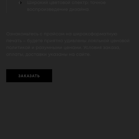
Широкий цветовой спектр: точное
воспроизведение дизайна.
Ознакомьтесь с прайсом на широкоформатную
печать – будете приятно удивлены лояльной ценовой
политикой и разумными ценами. Условия заказа,
оплаты, доставки указаны на сайте.
ЗАКАЗАТЬ