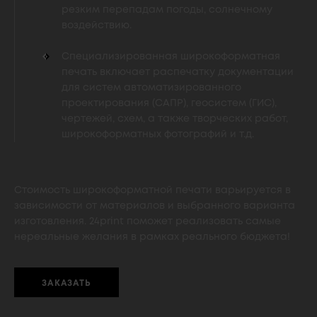
резким перепадам погоды, солнечному
воздействию.
Специализированная широкоформатная
печать включает распечатку документации
для систем автоматизированного
проектирования (САПР), геосистем (ГИС),
чертежей, схем, а также творческих работ,
широкоформатных фотографий и т.д.
Стоимость широкоформатной печати варьируется в
зависимости от материалов и выбранного варианта
изготовления. 24print поможет реализовать самые
нереальные желания в рамках реального бюджета!
ЗАКАЗАТЬ