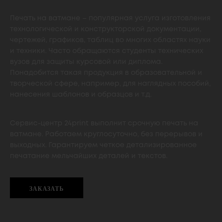
Печать на ватмане – популярная услуга изготовления
технологической и конструкторской документации,
чертежей, графиков, таблиц во многих областях науки
и техники. Часто обращаются студенты технических
вузов для защиты курсовой или диплома.
Понадобится такая продукция в образовательной и
творческой сфере, например, для наглядных пособий,
нанесения шаблонов и образцов и т.д.
Сервис-центр 24print выполнит срочную печать на
ватмане. Работаем круглосуточно, без перерывов и
выходных. Гарантируем четкое детализированное
печатание мельчайших деталей и текстов.
ЗАКАЗАТЬ