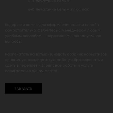
5+0
печатание белым
6+0
печатание белым, плюс лак
Кодировки важны для оформления заявки онлайн
самостоятельно. Свяжитесь с менеджером любым
удобным способом — перезвоним и согласуем все
вопросы.
Распечатать на ватмане, издать сборник нормативов,
дипломную, кандидатскую работу, сброшюровать и
одеть в переплет – 24print все работы и услуги
полиграфии в одном месте!
ЗАКАЗАТЬ