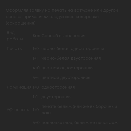
Оформляя заявку на печать на ватмане или другой
основе, применяем следующие кодировки
(сокращения):
Вид
Код
Способ выполнения
работы
Печать
1+0
черно-белая односторонняя
1+1
черно-белая двусторонняя
4+0
цветная односторонняя
4+4
цветная двусторонняя
Ламинация
1+0
односторонняя
1+1
двусторонняя
печать белым (или же выборочный
УФ-печать
1+0
лак)
4+0
полноцветное, белым не печатаем