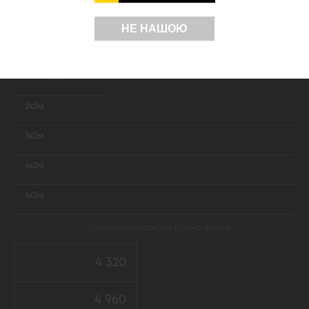
НЕ НАШОЮ
Покупка
Размер
2х2м
3х2м
4х2м
4х3м
Стоимость каркаса бренд-волла
4 320
4 960