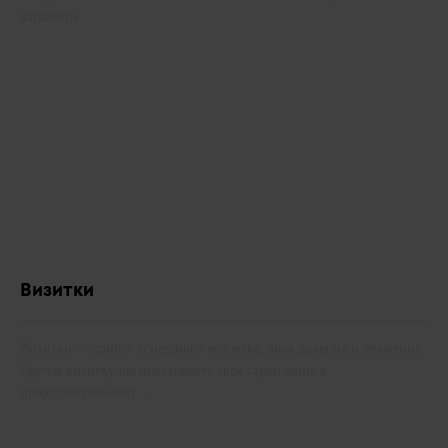
характера.
Визитки
Визитки – атрибут успешного человека, знак доверия и уважения.
Вручая визитку вы показываете свое стремление к
продолжительному ...