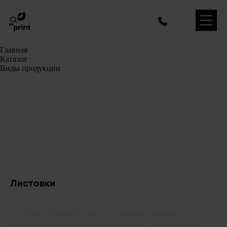
Главная
Каталог
Виды продукции
Листовки
Листовки – бумажный носитель на котором размещают
информацию агитационного, общественного либо рекламного