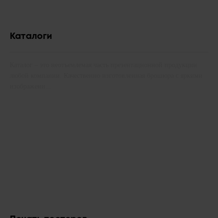
Каталоги
Каталог – это неотъемлемая часть презентационной продукции
любой компании. Качественно изготовленная брошюра с яркими
изображени...