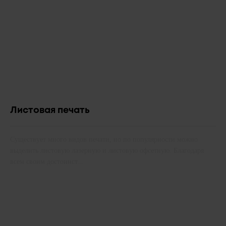
Листовая печать
Существует много видов печати, но по популярности можно
выделить листовую лазерную и листовую офсетную. Благодаря
всем своим достоинст...