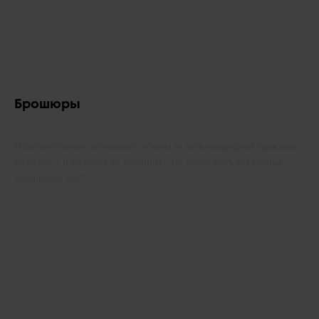
Брошюры
Изделие обычно небольшого объема (в международной практике
не менее 5 и не более 48 страниц). Это могут быть рекламные
материалы, инст...