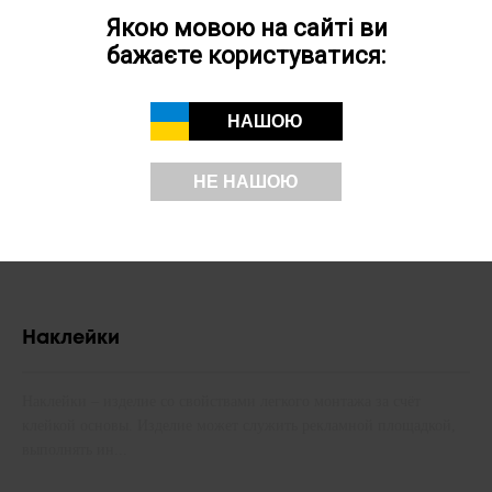
продукцию, которая используется для привлечения новых
Якою мовою на сайті ви
покупателей, а также ...
бажаєте користуватися:
НАШОЮ
НЕ НАШОЮ
Наклейки
Наклейки – изделие со свойствами легкого монтажа за счёт
клейкой основы. Изделие может служить рекламной площадкой,
выполнять ин...