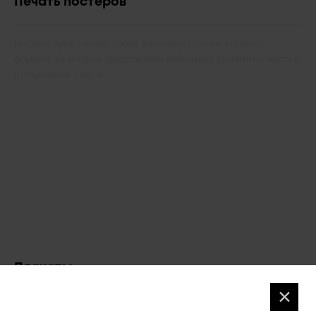
Печать постеров
Постеры представляют собой рекламное изделие крупного
формата, на котором представлены небольшие фрагменты текста и
изображения. Они м...
Плакаты
✕
Цифровая печать плакатов позволяет получить высококлассную