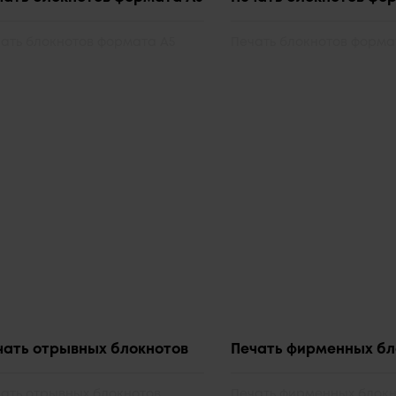
ать блокнотов формата А5
Печать блокнотов форма
чать отрывных блокнотов
Печать фирменных бл
ать отрывных блокнотов
Печать фирменных блок