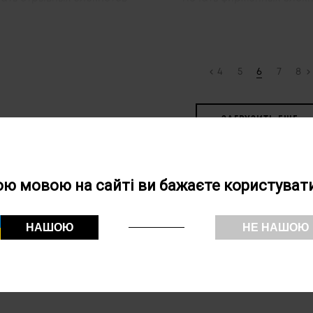
4
5
6
7
8
ЗАГРУЗИТЬ ЕЩЕ
ою мовою на сайті ви бажаєте користувати
НАШОЮ
НЕ НАШОЮ