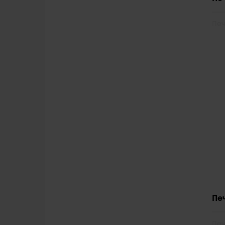
Печ
Пе
Печ