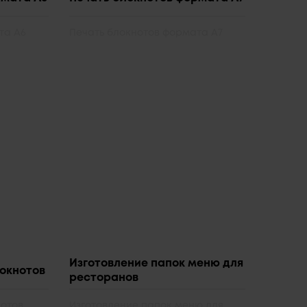
та A6
Печать блокнотов формата А7
Изготовление папок меню для
окнотов
ресторанов
нотов
Изготовление папок меню для