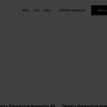
РУС
УКР
ENG
CТАТУС ЗАКАЗА
ЗАКА
чать блокнотов формата А5
Печать блокнотов фо