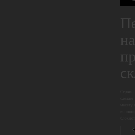
З
Пе
на
пр
ск
Сервис-
сделает
макету 
воплощ
блокнот