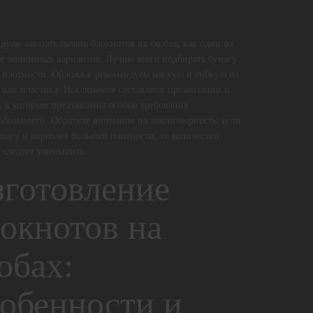
дуем заказать печать блокнотов на скобах, как один из
е экономных вариантов. Лучше всего подбирать бумагу
 плотности. Обложка: рекомендуем мягкую и гибкую из
 или пластика. Исключение составляют презентации и
, к которым предъявлены особые требования
абельности. Обратите внимание на закономерность: если
умагу и переплет большей плотности, то количество
 следует уменьшить.
готовление
окнотов на
обах:
обенности и