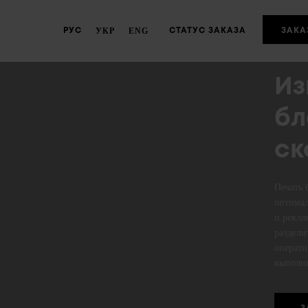
Г
УКР
ENG
РУС
CТАТУС ЗАКАЗА
ЗАКА
Из
бл
ск
Печать 
оптимал
и рекла
раздели
операти
выполни