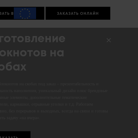
ЗАТЬ В
ЗАКАЗАТЬ ОНЛАЙН
готовление
окнотов на
обах
блокнотов на скобах под заказ – презентабельность и
ьность наполнения, уникальный дизайн плюс брендовые
мные элементы, дополнительные тематические
тели, кармашки, отрывные уголки и т.д. Работаем
вно, без перерывов и выходных, всегда на связи и готовы
ть задачу «на вчера».