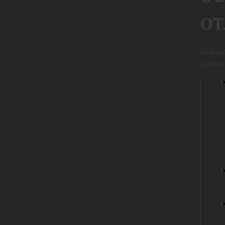
от
Печать 
недорог