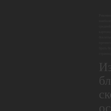
Рекомен
наиболе
средней
картона
буклеты
презент
брать б
страниц
Из
бл
ск
ос