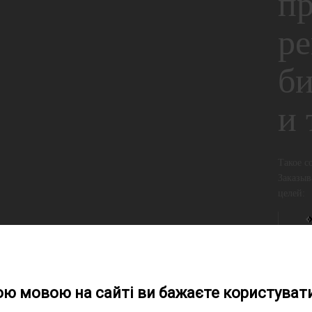
п
ре
би
и 
Такое с
Заказыв
целей:
ою мовою на сайті ви бажаєте користувати