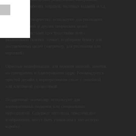
конспектов, рабочих тетрадей, тестовых заданий и т.д.
Альбомы для творчества: используют для рисования,
заметок, скетчей и других творческих целей.
Компонуем чистыми пространствами или с
разлиновкой (клетки, точки), подбираем бумагу для
поставленных целей (например, для рисования или
чертежей).
Офисные модификации: для ведения записей, заметок
на совещаниях и планирования задач. Рекомендуется
простой дизайн в корпоративном стиле с линейной
или клеточной разлиновкой.
Подарочный экземпляр: используют для
корпоративных подарков или специальных
мероприятий. Содержат логотипы, тематические
изображения, могут быть упакованы в элегантную
коробку.