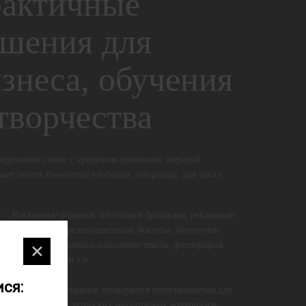
рактичные
шения для
знеса, обучения
творчества
оединение схоже с крепежом школьных тетрадей.
ают печать блокнотов на скобах, например, для таких
Рекламные издания: изготовим брошюры, рекламные
проспекты, презентационные буклеты, обеспечим
высококачественное нанесение текста, фотографий,
✕
схем, таблиц и т.п.
ся:
Обучающие издания: пользуются популярностью для
изготовления авторских раздаточных материалов,