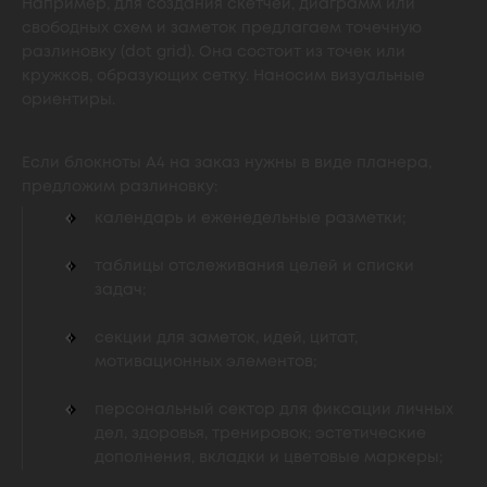
Например, для создания скетчей, диаграмм или
свободных схем и заметок предлагаем точечную
разлиновку (dot grid). Она состоит из точек или
кружков, образующих сетку. Наносим визуальные
ориентиры.
Если блокноты А4 на заказ нужны в виде планера,
предложим разлиновку:
календарь и еженедельные разметки;
таблицы отслеживания целей и списки
задач;
секции для заметок, идей, цитат,
мотивационных элементов;
персональный сектор для фиксации личных
дел, здоровья, тренировок; эстетические
дополнения, вкладки и цветовые маркеры;