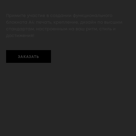
Примите участие в создании функционального
блокнота А4: печать, крепление, дизайн по высшим
стандартам, настроенным на ваш ритм, стиль и
достижения!
ЗАКАЗАТЬ